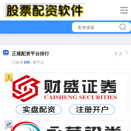
正规配资平台排行
更多
已收录
999
+家平台