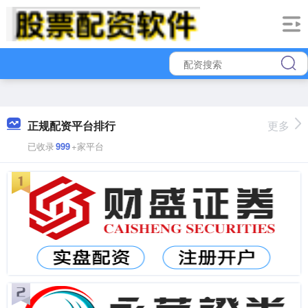
正规配资平台排行
更多
已收录
999
+家平台