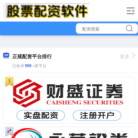
正规配资平台排行
更多
已收录
999
+家平台