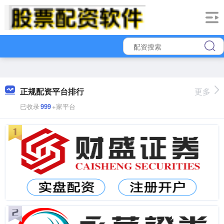
正规配资平台排行
更多
已收录
999
+家平台