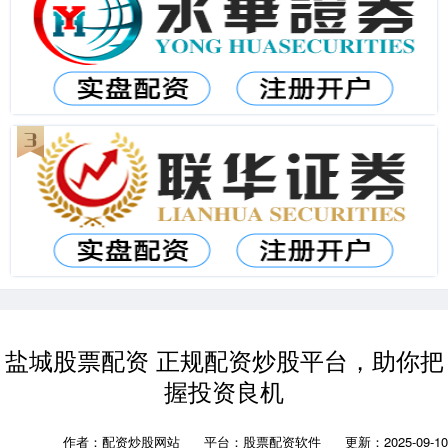
盐城股票配资 正规配资炒股平台，助你把
握投资良机
作者：配资炒股网站
平台：股票配资软件
更新：2025-09-10