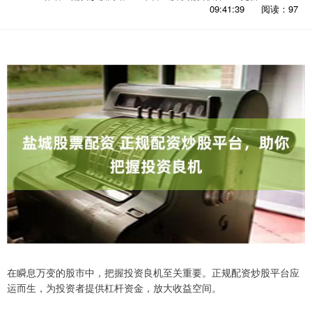
09:41:39
阅读：97
在瞬息万变的股市中，把握投资良机至关重要。正规配资炒股平台应
运而生，为投资者提供杠杆资金，放大收益空间。