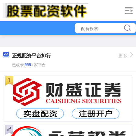
正规配资平台排行
更多
已收录
999
+家平台