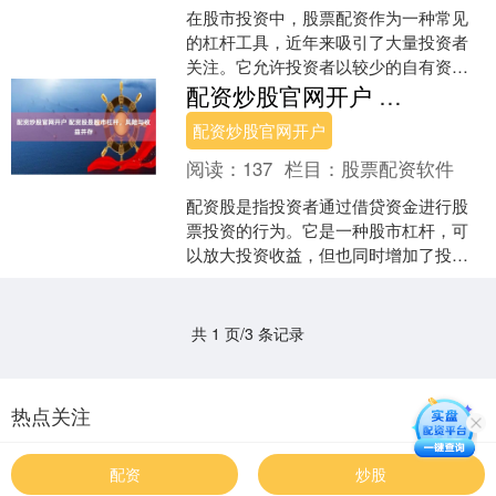
在股市投资中，股票配资作为一种常见
的杠杆工具，近年来吸引了大量投资者
关注。它允许投资者以较少的自有资金
撬动更高的股票投资额度，从而放大收
配资炒股官网开户 配资股是股市杠杆，风险与收益并存
益。然而，高收益往往伴随....
配资炒股官网开户
阅读：
137
栏目：
股票配资软件
配资股是指投资者通过借贷资金进行股
票投资的行为。它是一种股市杠杆，可
以放大投资收益，但也同时增加了投资
风险。 选择受权威机构监管的网站，如
美国证券交易委员会 (....
共 1 页/3 条记录
热点关注
配资
炒股