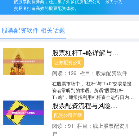
的股票配资券商，还汇集了众多优质配资公司，致力于为
交易者打造高效的股票配资体验。
股票配资软件 相关话题
股票杠杆T+略详解与风险提示
证券配资公司
阅读：
126
栏目：
股票配资软件
在股票市场中，“杠杆”与“T+0”交易是投
资者常听到的术语。所谓“股票杠杆
T+略”，通常指利用杠杆资金进行日内回
转交易（T+0）的操作策略。本文将为您
股票配资流程与风险解析
详解其运作....
配资公司官网
阅读：
91
栏目：
线上股票配资开
户