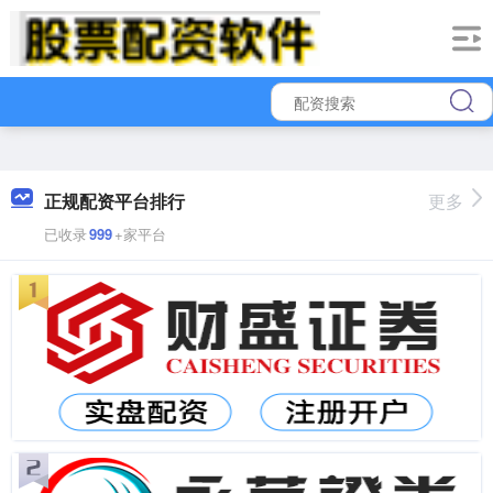
正规配资平台排行
更多
已收录
999
+家平台