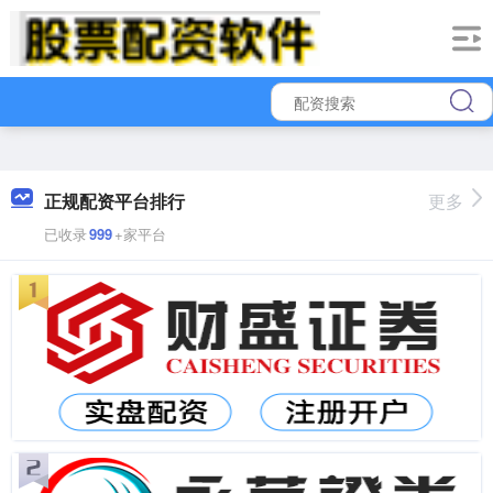
正规配资平台排行
更多
已收录
999
+家平台