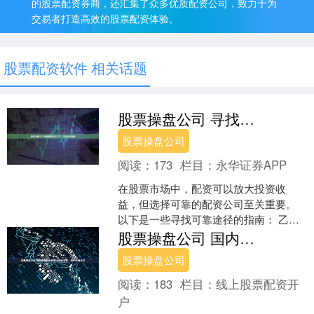
的股票配资券商，还汇集了众多优质配资公司，致力于为
交易者打造高效的股票配资体验。
股票配资软件 相关话题
股票操盘公司 寻找股票配资公司：可靠途径指南
股票操盘公司
阅读：
173
栏目：
永华证券APP
在股票市场中，配资可以放大投资收
益，但选择可靠的配资公司至关重要。
以下是一些寻找可靠途径的指南： 乙方
同意向甲方提供配资金额为人民币[金额]
股票操盘公司 国内期货配资代理：安全可靠，助你投资无忧
元。 **1. 监管....
股票操盘公司
阅读：
183
栏目：
线上股票配资开
户