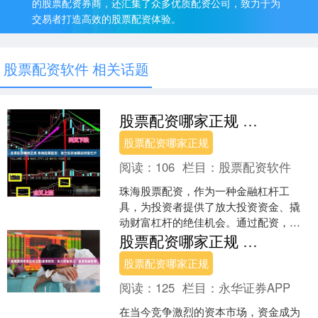
的股票配资券商，还汇集了众多优质配资公司，致力于为
交易者打造高效的股票配资体验。
股票配资软件 相关话题
股票配资哪家正规 珠海股票配资：助力投资者撬动财富杠杆
股票配资哪家正规
阅读：
106
栏目：
股票配资软件
珠海股票配资，作为一种金融杠杆工
具，为投资者提供了放大投资资金、撬
动财富杠杆的绝佳机会。通过配资，投
资者可以以较小的自有资金撬动更大的
股票配资哪家正规 辽阳股票配资：助力资金放大，投资收益倍增
资金，从而提高投资收益率。....
股票配资哪家正规
阅读：
125
栏目：
永华证券APP
在当今竞争激烈的资本市场，资金成为