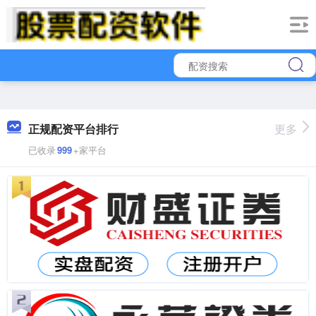
正规配资平台排行
更多
已收录
999
+家平台