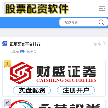
正规配资平台排行
更多
已收录
999
+家平台