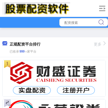
正规配资平台排行
更多
已收录
999
+家平台