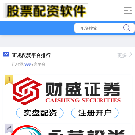
正规配资平台排行
更多
已收录
999
+家平台